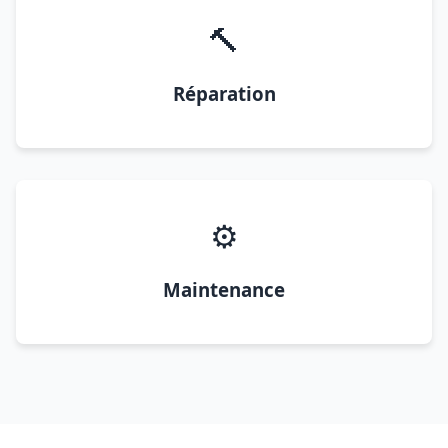
🔨
Réparation
⚙️
Maintenance