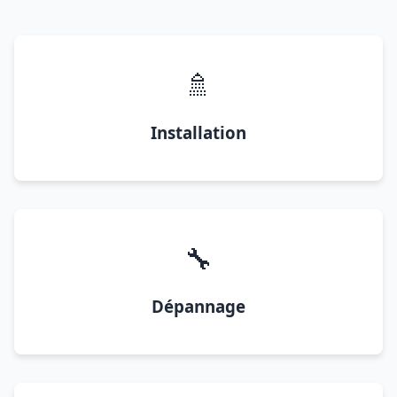
🚿
Installation
🔧
Dépannage