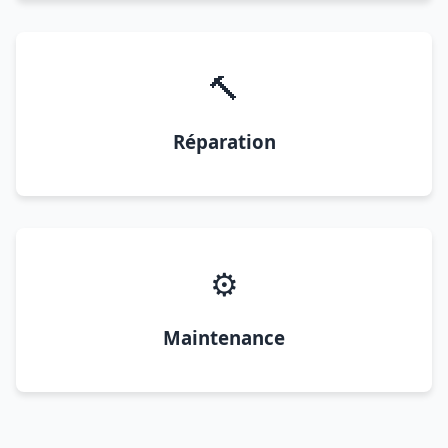
🔨
Réparation
⚙️
Maintenance