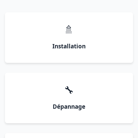
🚿
Installation
🔧
Dépannage