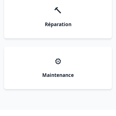
🔨
Réparation
⚙️
Maintenance