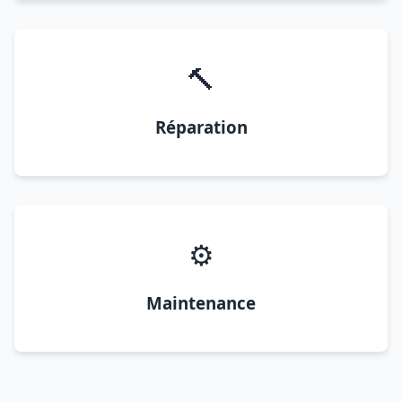
🔨
Réparation
⚙️
Maintenance