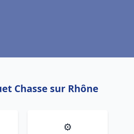
uet Chasse sur Rhône
⚙️