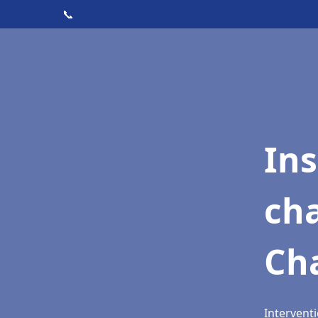
📞
In
cha
Ch
Intervent