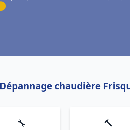
on Dépannage chaudière Frisq
🔧
🔨