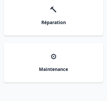
🔨
Réparation
⚙️
Maintenance