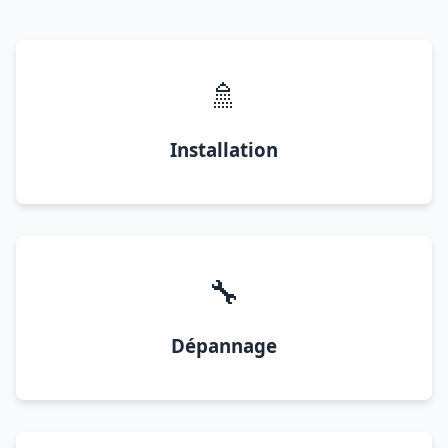
🚿
Installation
🔧
Dépannage