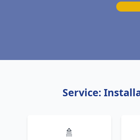
Service: Insta
🚿