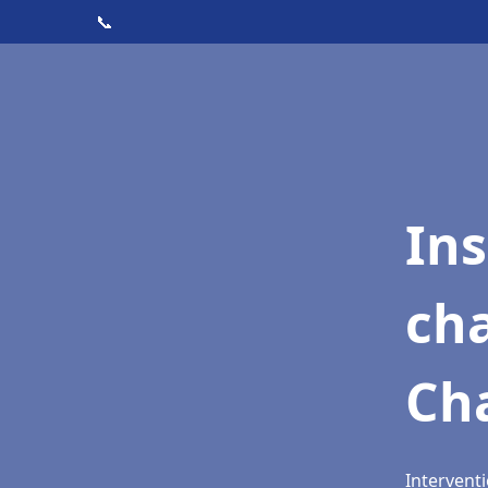
📞
In
cha
Ch
Intervent