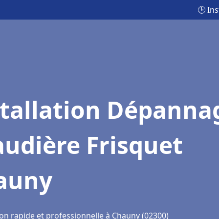
🕒 In
stallation Dépanna
udière Frisquet
auny
ion rapide et professionnelle à Chauny (02300)