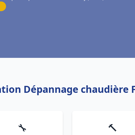
llation Dépannage chaudière 
🔧
🔨