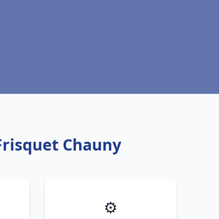
Frisquet Chauny
⚙️