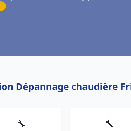
ation Dépannage chaudière F
🔧
🔨