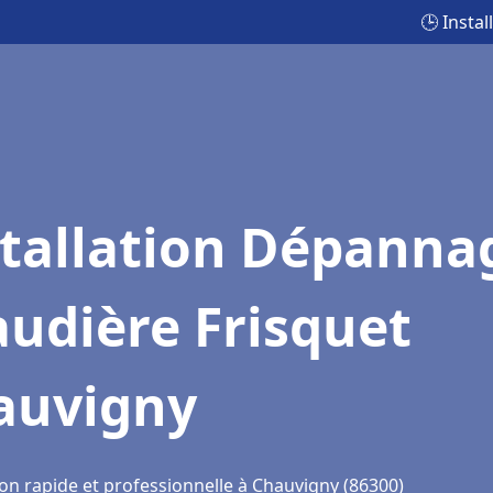
🕒 Insta
stallation Dépanna
udière Frisquet
auvigny
ion rapide et professionnelle à Chauvigny (86300)