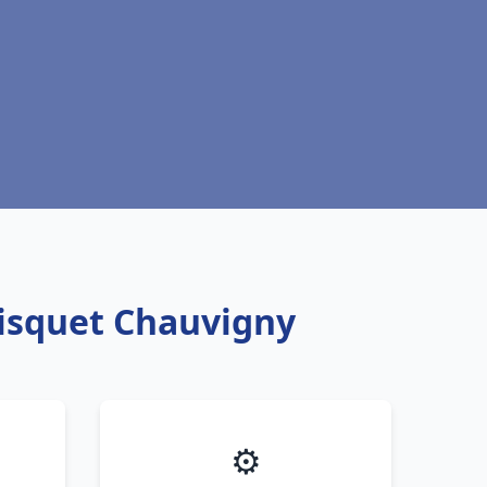
risquet Chauvigny
⚙️