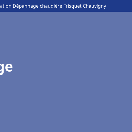
llation Dépannage chaudière Frisquet Chauvigny
ge