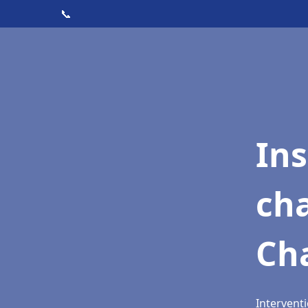
📞
In
cha
Ch
Intervent