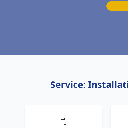
Service: Install
🚿