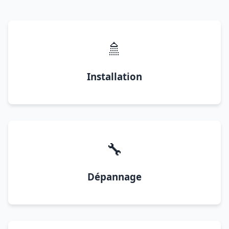
🚿
Installation
🔧
Dépannage