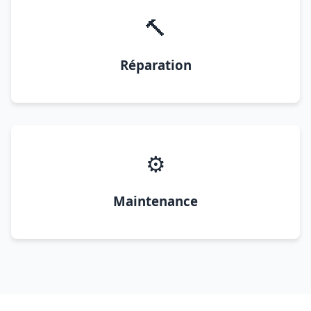
🔨
Réparation
⚙️
Maintenance