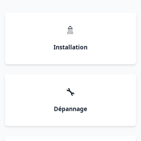
🚿
Installation
🔧
Dépannage