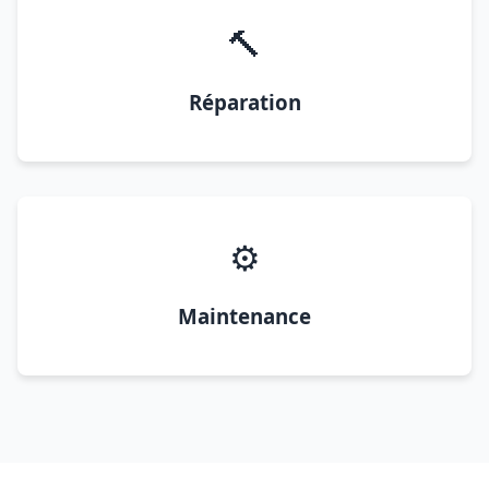
🔨
Réparation
⚙️
Maintenance