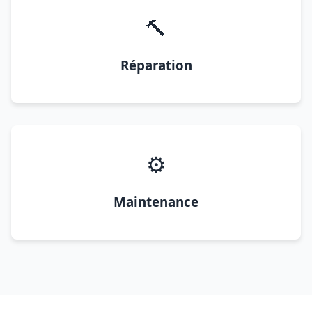
🔨
Réparation
⚙️
Maintenance