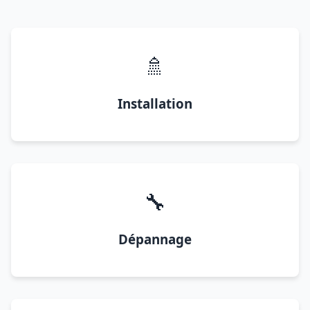
🚿
Installation
🔧
Dépannage