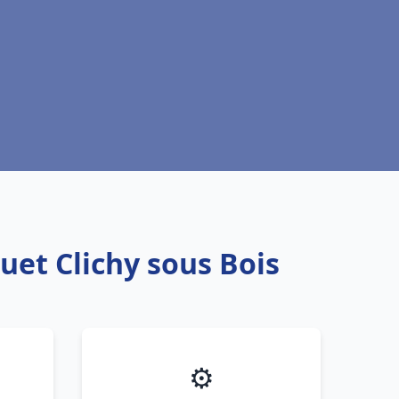
uet Clichy sous Bois
⚙️