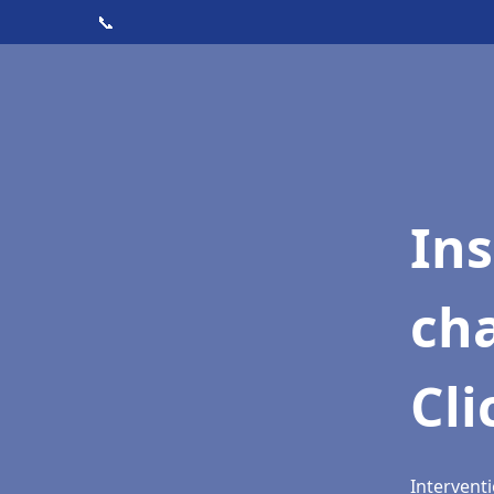
📞
In
cha
Cli
Interventi