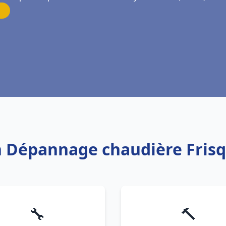
on Dépannage chaudière Frisq
🔧
🔨