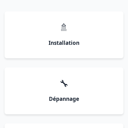
🚿
Installation
🔧
Dépannage