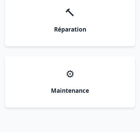
🔨
Réparation
⚙️
Maintenance