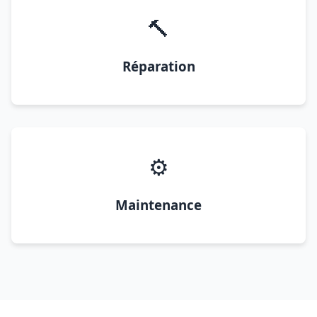
🔨
Réparation
⚙️
Maintenance