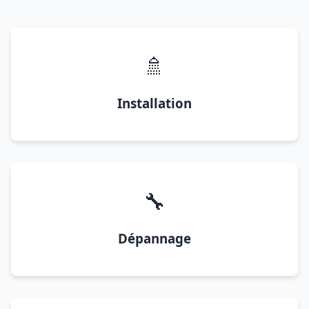
🚿
Installation
🔧
Dépannage