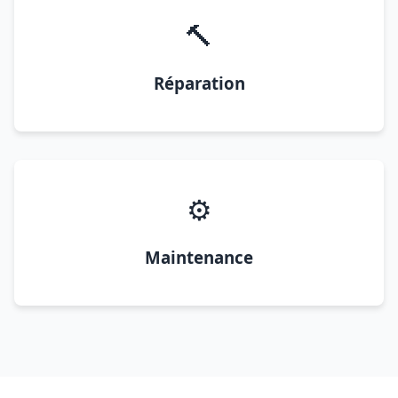
🔨
Réparation
⚙️
Maintenance