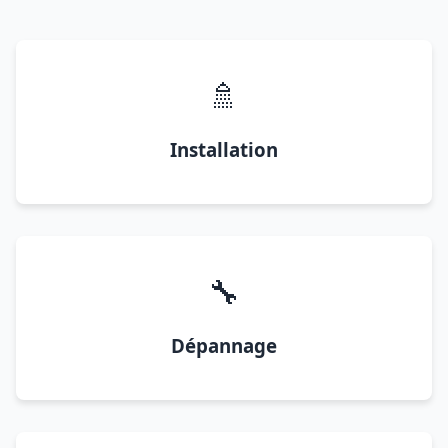
🚿
Installation
🔧
Dépannage