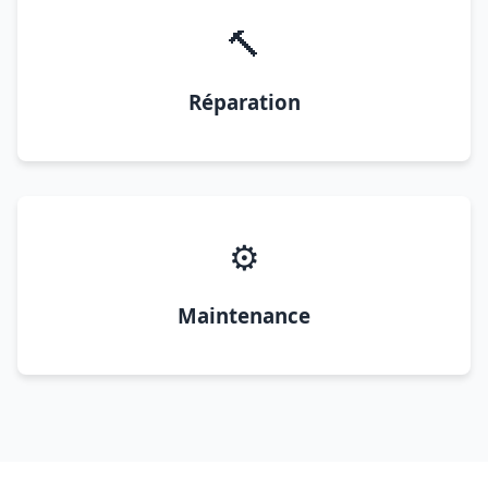
🔨
Réparation
⚙️
Maintenance