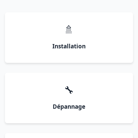
🚿
Installation
🔧
Dépannage