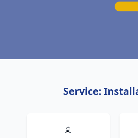
Service: Insta
🚿