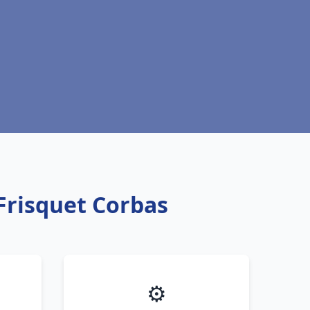
Frisquet Corbas
⚙️