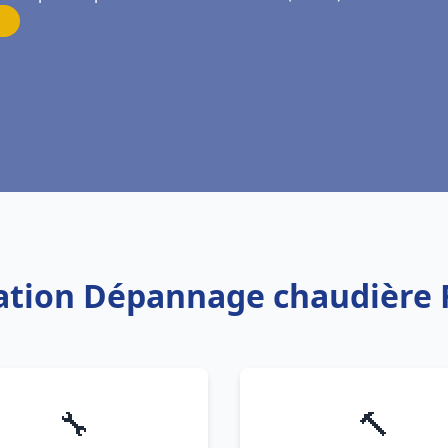
llation Dépannage chaudière 
🔧
🔨