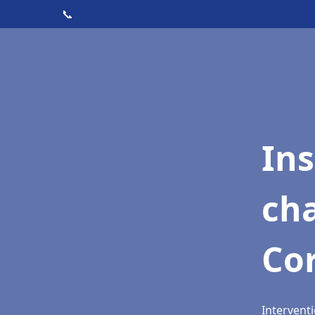
📞
In
cha
Co
Interventi