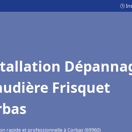
🕒 In
stallation Dépanna
udière Frisquet
rbas
on rapide et professionnelle à Corbas (69960)