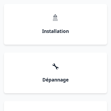
🚿
Installation
🔧
Dépannage