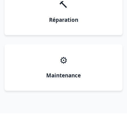
🔨
Réparation
⚙️
Maintenance