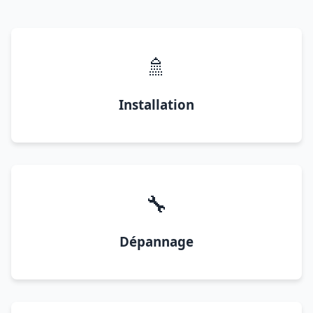
🚿
Installation
🔧
Dépannage