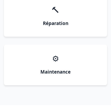
🔨
Réparation
⚙️
Maintenance