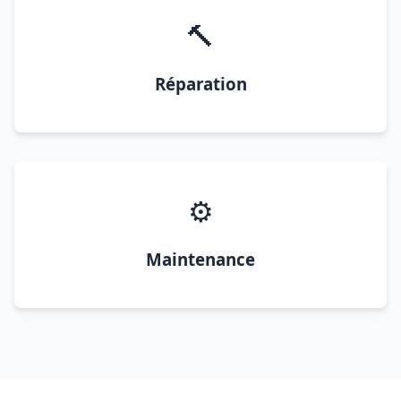
🔨
Réparation
⚙️
Maintenance