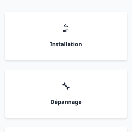
🚿
Installation
🔧
Dépannage