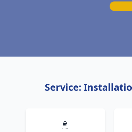
Service: Installat
🚿