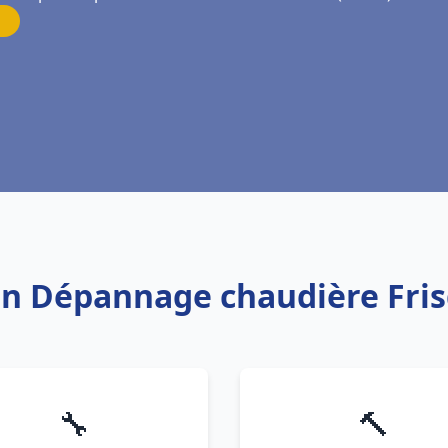
ion Dépannage chaudière Fri
🔧
🔨