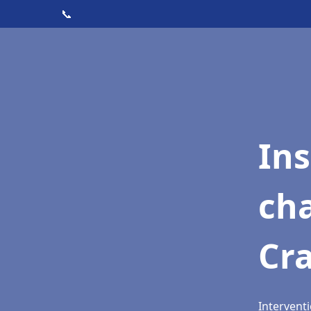
📞
In
cha
Cra
Interventi