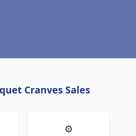
squet Cranves Sales
⚙️