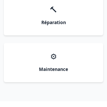
🔨
Réparation
⚙️
Maintenance