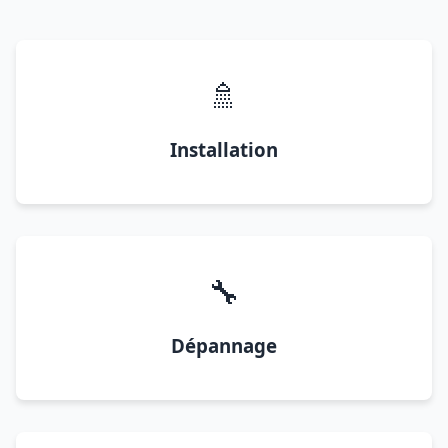
🚿
Installation
🔧
Dépannage