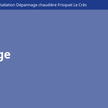
stallation Dépannage chaudière Frisquet Le Crès
ge