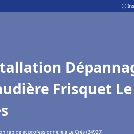
🕒 In
stallation Dépanna
udière Frisquet Le
ès
on rapide et professionnelle à Le Crès (34920)