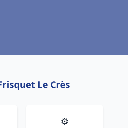
Frisquet Le Crès
⚙️