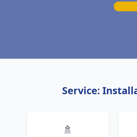
Service: Instal
🚿