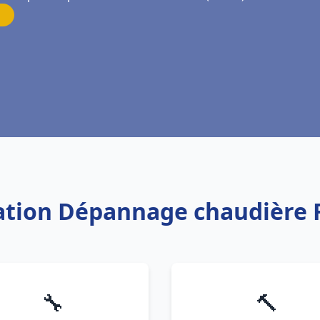
lation Dépannage chaudière 
🔧
🔨