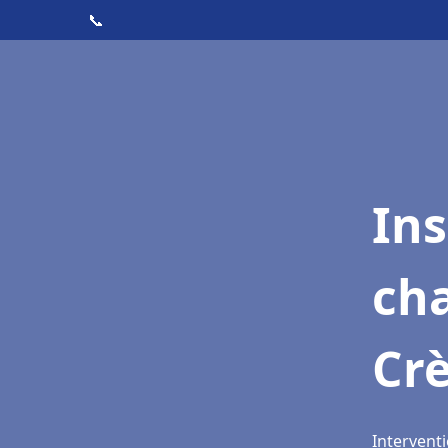
📞
In
cha
Cr
Interventi