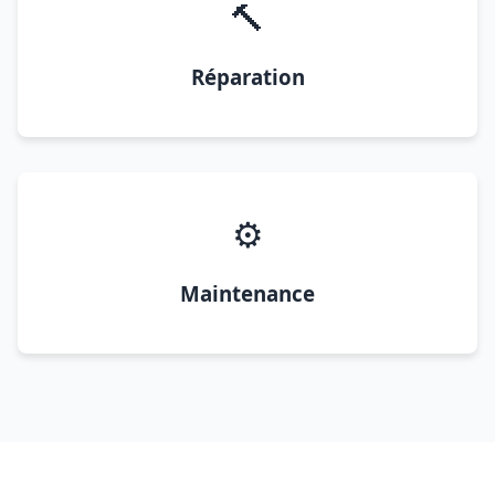
🔨
Réparation
⚙️
Maintenance