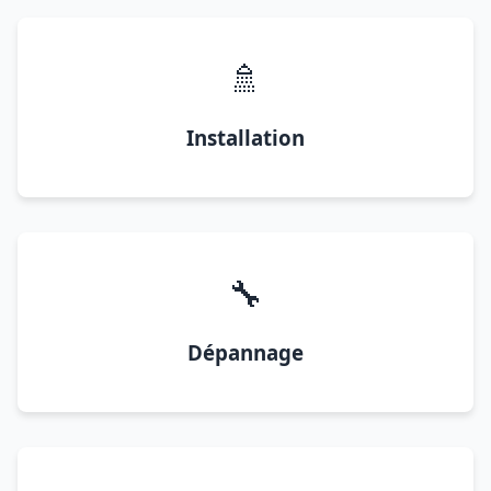
🚿
Installation
🔧
Dépannage