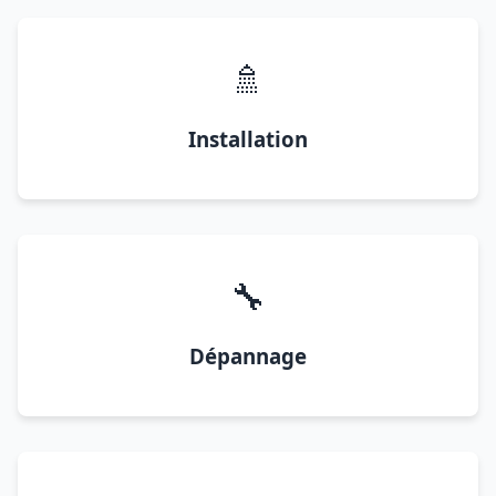
🚿
Installation
🔧
Dépannage