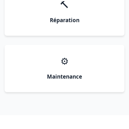
🔨
Réparation
⚙️
Maintenance