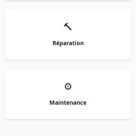
🔨
Réparation
⚙️
Maintenance