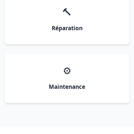
🔨
Réparation
⚙️
Maintenance