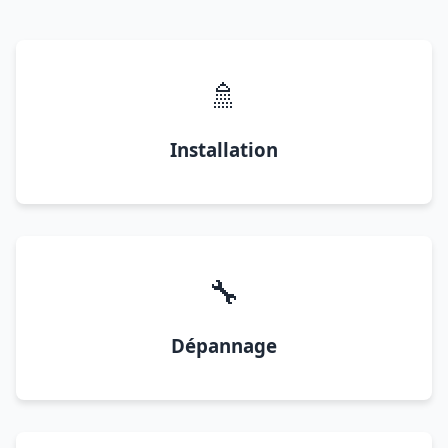
🚿
Installation
🔧
Dépannage