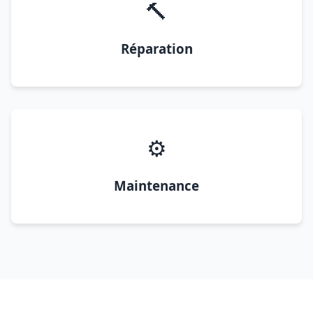
🔨
Réparation
⚙️
Maintenance