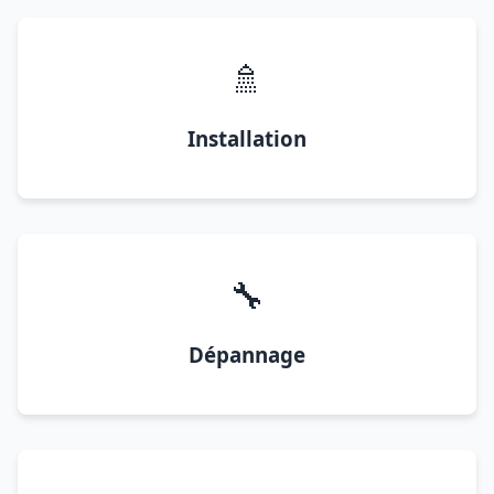
🚿
Installation
🔧
Dépannage