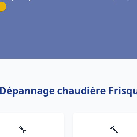
n Dépannage chaudière Frisq
🔧
🔨