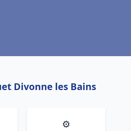
uet Divonne les Bains
⚙️