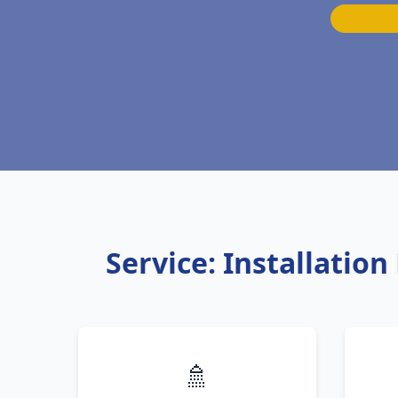
Service: Installatio
🚿