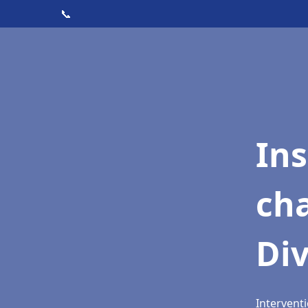
📞
In
cha
Div
Interventi