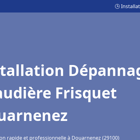
🕒 Install
stallation Dépanna
udière Frisquet
uarnenez
ion rapide et professionnelle à Douarnenez (29100)