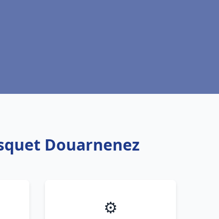
risquet Douarnenez
⚙️