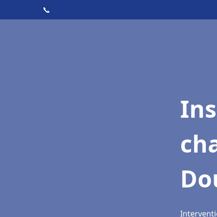
📞
In
cha
Do
Intervent