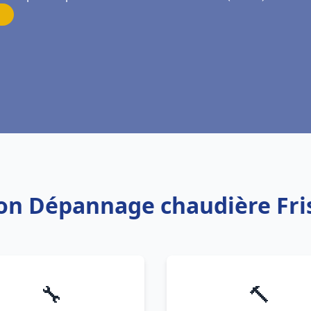
tion Dépannage chaudière F
🔧
🔨