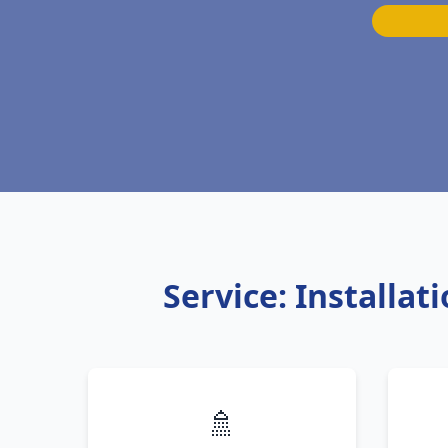
Service: Installa
🚿