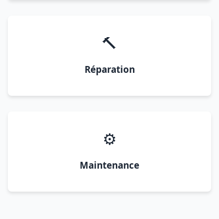
🔨
Réparation
⚙️
Maintenance