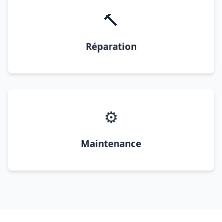
🔨
Réparation
⚙️
Maintenance