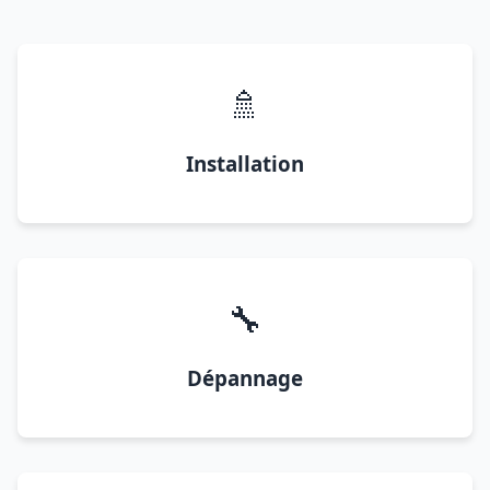
🚿
Installation
🔧
Dépannage