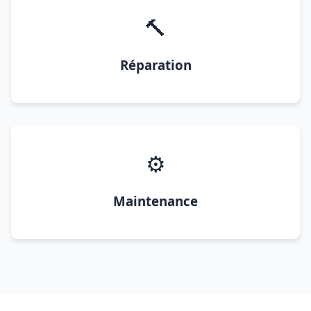
🔨
Réparation
⚙️
Maintenance