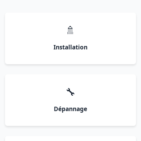
🚿
Installation
🔧
Dépannage