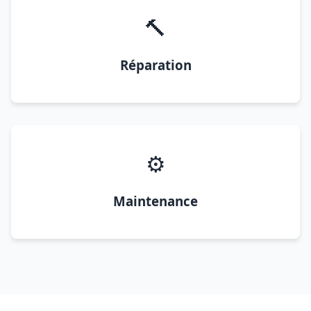
🔨
Réparation
⚙️
Maintenance