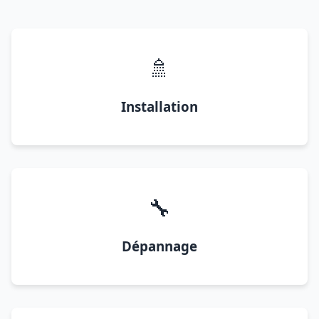
🚿
Installation
🔧
Dépannage