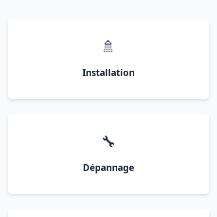
🚿
Installation
🔧
Dépannage