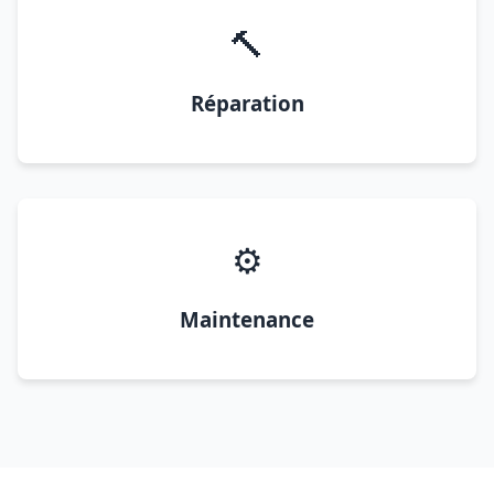
🔨
Réparation
⚙️
Maintenance