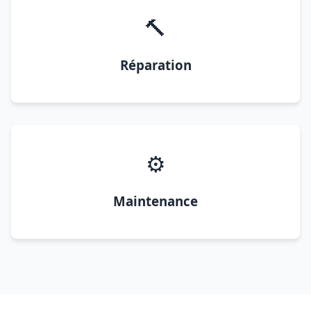
🔨
Réparation
⚙️
Maintenance