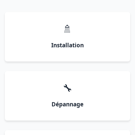
🚿
Installation
🔧
Dépannage