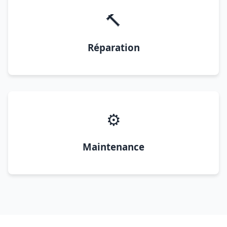
🔨
Réparation
⚙️
Maintenance