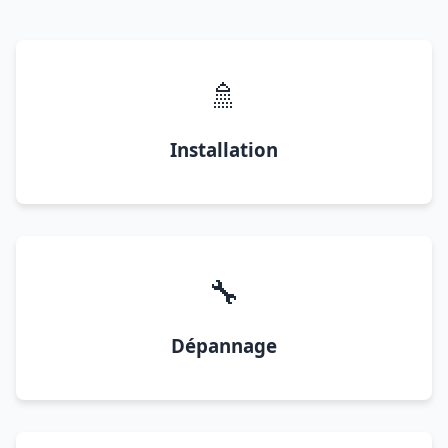
🚿
Installation
🔧
Dépannage