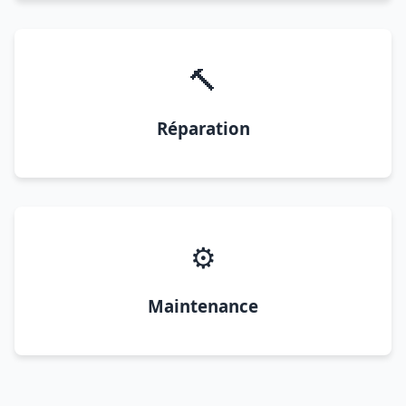
🔨
Réparation
⚙️
Maintenance