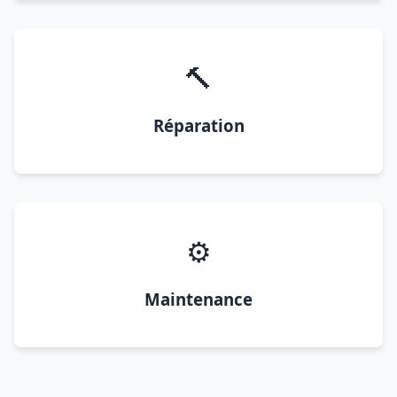
🔨
Réparation
⚙️
Maintenance