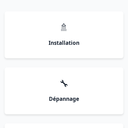
🚿
Installation
🔧
Dépannage