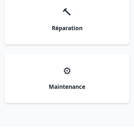
🔨
Réparation
⚙️
Maintenance