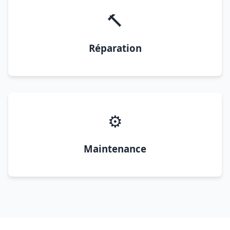
🔨
Réparation
⚙️
Maintenance