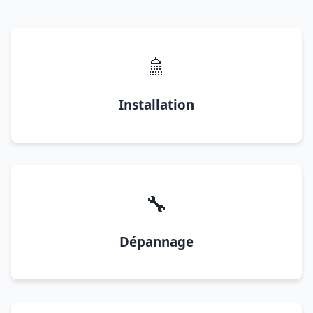
🚿
Installation
🔧
Dépannage