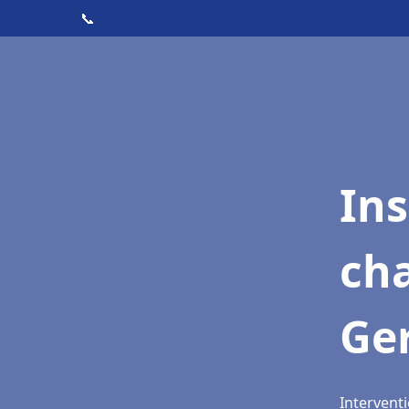
📞
In
cha
Ge
Interventi