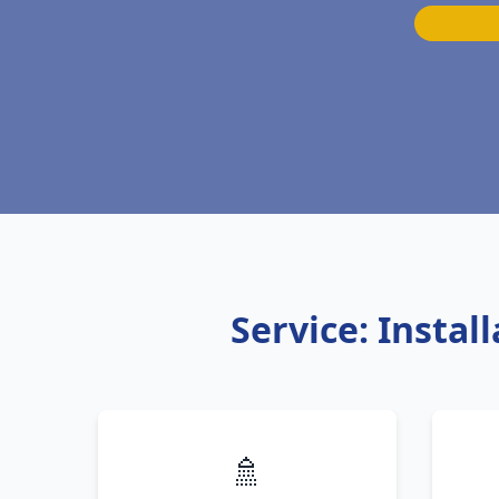
Service: Insta
🚿