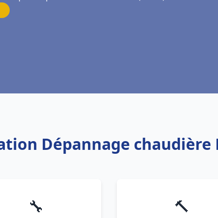
llation Dépannage chaudière 
🔧
🔨