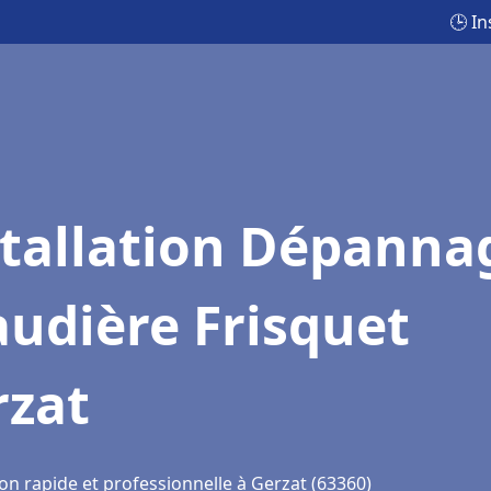
🕒 I
stallation Dépanna
udière Frisquet
rzat
on rapide et professionnelle à Gerzat (63360)