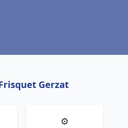
Frisquet Gerzat
⚙️