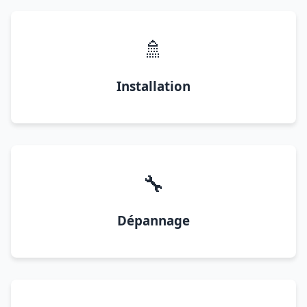
🚿
Installation
🔧
Dépannage