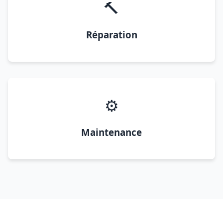
🔨
Réparation
⚙️
Maintenance