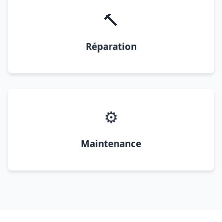
🔨
Réparation
⚙️
Maintenance