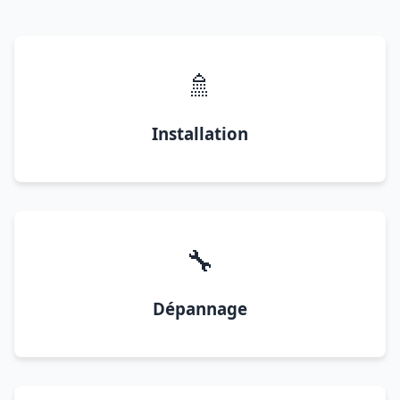
🚿
Installation
🔧
Dépannage