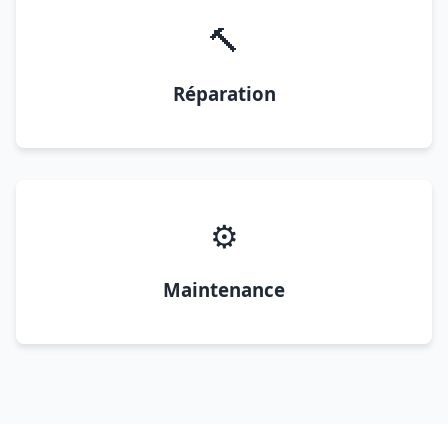
🔨
Réparation
⚙️
Maintenance