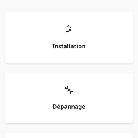
🚿
Installation
🔧
Dépannage