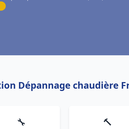
lation Dépannage chaudière F
🔧
🔨