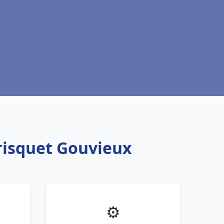
risquet Gouvieux
⚙️