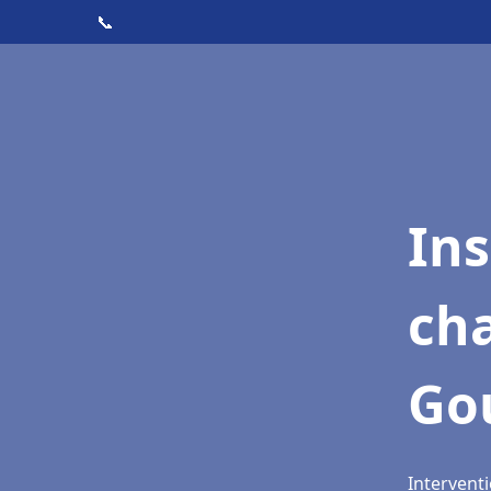
📞
In
cha
Go
Intervent