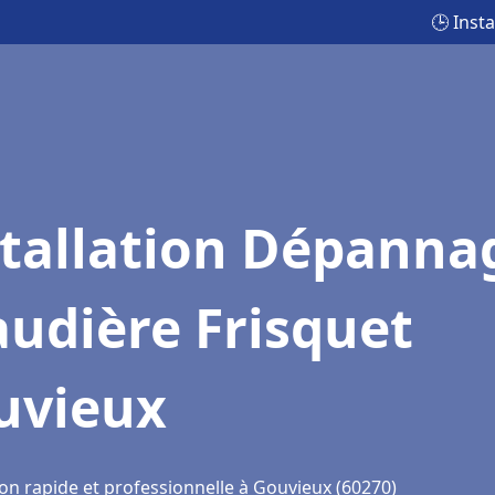
🕒 Inst
stallation Dépanna
udière Frisquet
uvieux
ion rapide et professionnelle à Gouvieux (60270)