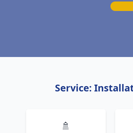
Service: Instal
🚿