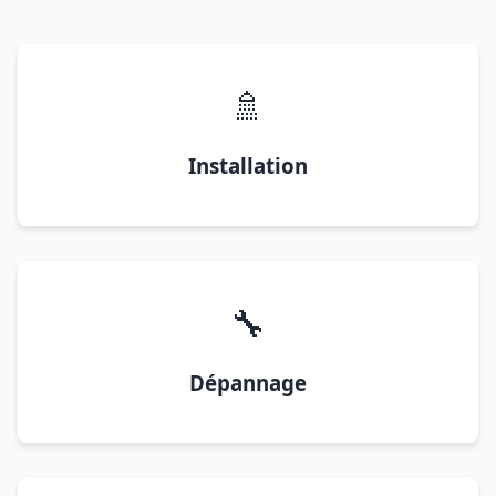
🚿
Installation
🔧
Dépannage