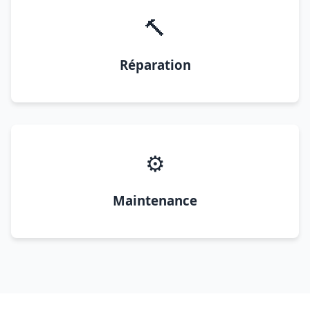
🔨
Réparation
⚙️
Maintenance