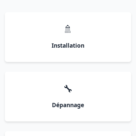
🚿
Installation
🔧
Dépannage