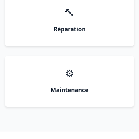
🔨
Réparation
⚙️
Maintenance