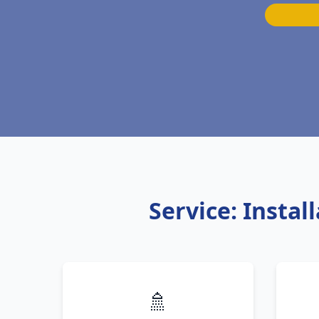
Service: Insta
🚿