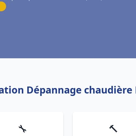
llation Dépannage chaudière 
🔧
🔨