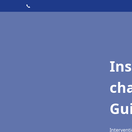
📞
In
cha
Gu
Interventi