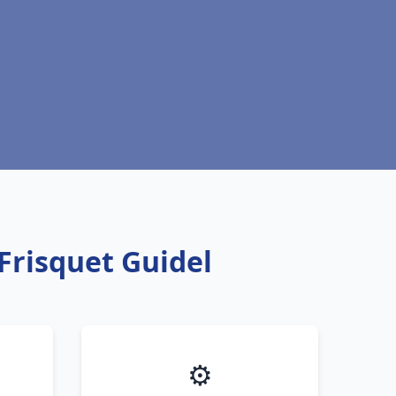
Frisquet Guidel
⚙️