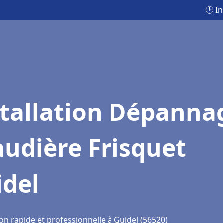
🕒 I
stallation Dépanna
udière Frisquet
idel
on rapide et professionnelle à Guidel (56520)