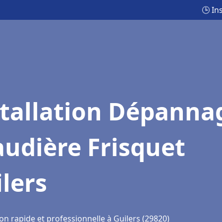
🕒 In
stallation Dépanna
udière Frisquet
lers
on rapide et professionnelle à Guilers (29820)