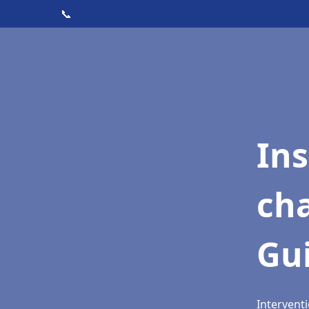
📞
In
cha
Gui
Interventi