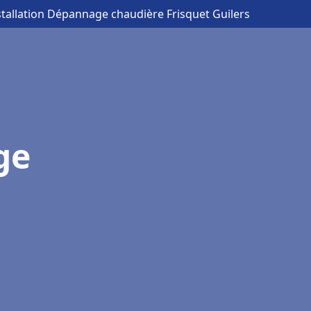
stallation Dépannage chaudière Frisquet Guilers
ge