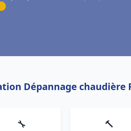
lation Dépannage chaudière 
🔧
🔨